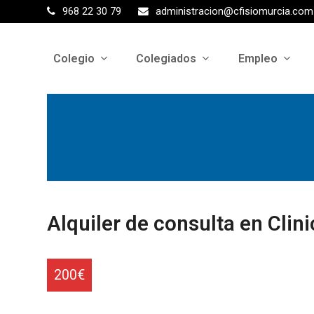
968 22 30 79
administracion@cfisiomurcia.com
Colegio
Colegiados
Empleo
Alquiler de consulta en Cli
200€