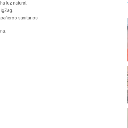
a luz natural.
ZigZag.
pañeros sanitarios.
na.