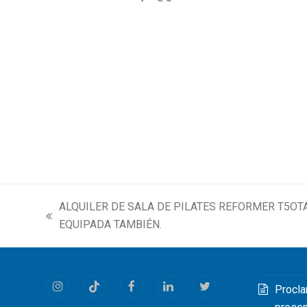
ALQUILER DE SALA DE PILATES REFORMER T5O
previous
EQUIPADA TAMBIÉN.
post:
Procla
Instagram
Tiktok
Facebook
LinkedIn
Twitter