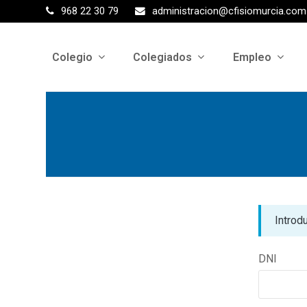
968 22 30 79
administracion@cfisiomurcia.com
Colegio
Colegiados
Empleo
Introd
DNI