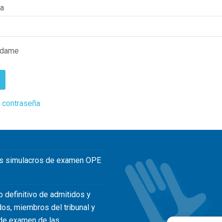
ña
rdame
 contraseña
s simulacros de examen OPE
o definitivo de admitidos y
dos, miembros del tribunal y
de examen de las