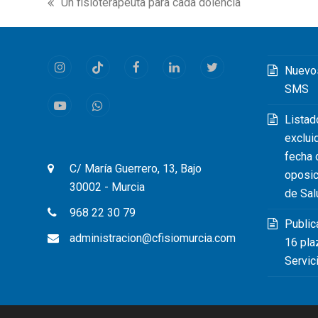
Un fisioterapeuta para cada dolencia
previous
post:
Nuevo
Instagram
Tiktok
Facebook
LinkedIn
Twitter
SMS
Youtube
Whatsapp
Listad
exclui
fecha 
C/ María Guerrero, 13, Bajo
oposic
30002 - Murcia
de Sal
968 22 30 79
Public
administracion@cfisiomurcia.com
16 pla
Servic