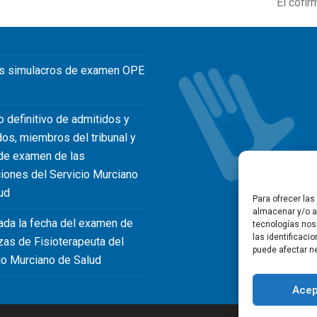
El cofir
next
post:
s simulacros de examen OPE
o definitivo de admitidos y
dos, miembros del tribunal y
de examen de las
iones del Servicio Murciano
ud
Para ofrecer la
almacenar y/o ac
ada la fecha del examen de
tecnologías nos
las identificaci
zas de Fisioterapeuta del
puede afectar ne
io Murciano de Salud
Acep