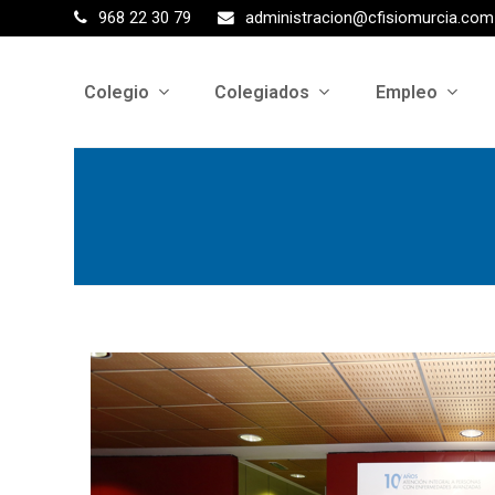
968 22 30 79
administracion@cfisiomurcia.com
Colegio
Colegiados
Empleo